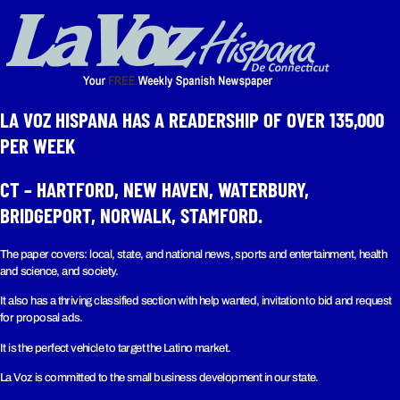
LA VOZ HISPANA HAS A READERSHIP OF OVER 135,000
PER WEEK​
CT – HARTFORD, NEW HAVEN, WATERBURY,
BRIDGEPORT, NORWALK, STAMFORD.
The paper covers: local, state, and national news, sports and entertainment, health
and science, and society.
It also has a thriving classified section with help wanted, invitation to bid and request
for proposal ads.
It is the perfect vehicle to target the Latino market.
La Voz is committed to the small business development in our state.