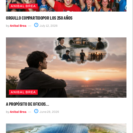
ANIBAL BREA
ORGULLO COMPARTIDOPOR LOS 250 AÑOS
by
Anibal Brea
July 12, 2026
ANIBAL BREA
A PROPÓSITO DE OFICIOS…
by
Anibal Brea
June 28, 2026