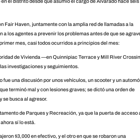
 en el distrito desde que asumió el cargo de Alvarado hace seis
 en Fair Haven, juntamente con la amplia red de llamadas a la
n a los agentes a prevenir los problemas antes de que se agrav
primer mes, casi todos ocurridos a principios del mes:
oridad de Vivienda —en Quinnipiac Terrace y Mill River Crossi
 las investigaciones y seguimientos.
o fue una discusión por unos vehículos, un scooter y un automóv
 que terminó mal y con lesiones graves; se dictó una orden de
y se busca al agresor.
tamento de Parques y Recreación, ya que la puerta de acceso a
hora sí lo está.
jeron $3,000 en efectivo, y el otro en que se robaron una