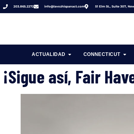
203.865.2272
info@lavozhispanact.com
51 Elm St., Suite 307, N
ACTUALIDAD
CONNECTICUT
¡Sigue así, Fair Hav