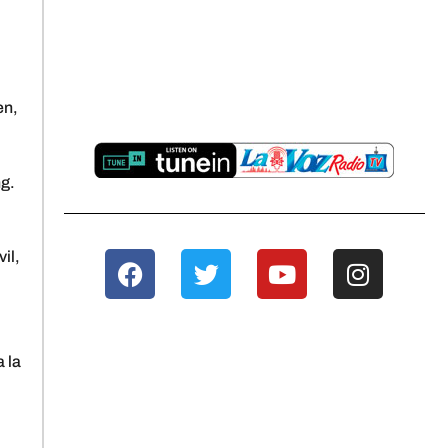
en,
ng.
il,
 la