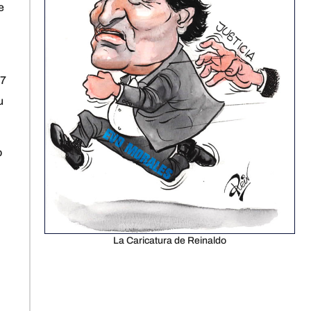
e
17
u
o
La Caricatura de Reinaldo