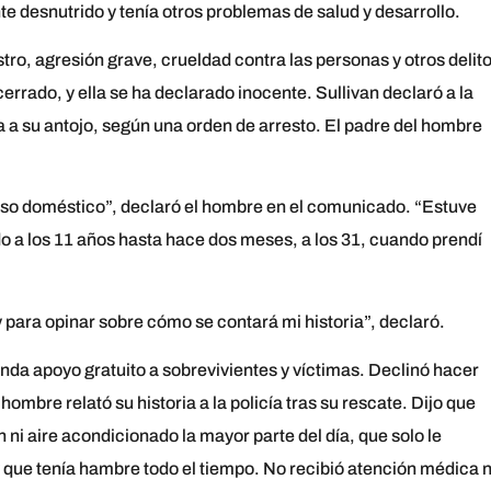
 desnutrido y tenía otros problemas de salud y desarrollo.
ro, agresión grave, crueldad contra las personas y otros delito
rado, y ella se ha declarado inocente. Sullivan declaró a la
a a su antojo, según una orden de arresto. El padre del hombre
uso doméstico”, declaró el hombre en el comunicado. “Estuve
o a los 11 años hasta hace dos meses, a los 31, cuando prendí
para opinar sobre cómo se contará mi historia”, declaró.
nda apoyo gratuito a sobrevivientes y víctimas. Declinó hacer
ombre relató su historia a la policía tras su rescate. Dijo que
ni aire acondicionado la mayor parte del día, que solo le
y que tenía hambre todo el tiempo. No recibió atención médica n