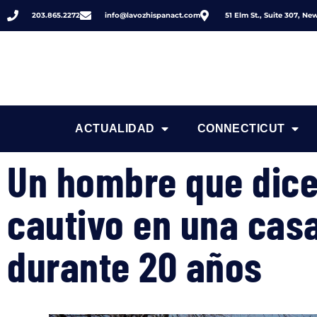
203.865.2272
info@lavozhispanact.com
51 Elm St., Suite 307, N
ACTUALIDAD
CONNECTICUT
Un hombre que dice
cautivo en una cas
durante 20 años