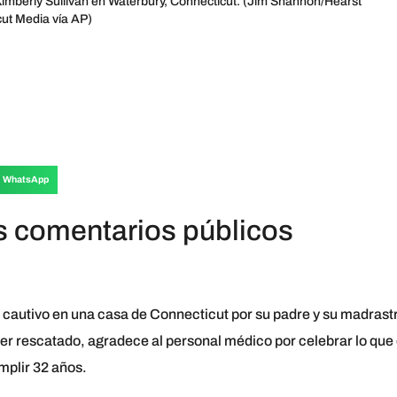
imberly Sullivan en Waterbury, Connecticut. (Jim Shannon/Hearst
ut Media vía AP)
WhatsApp
 comentarios públicos
o cautivo en una casa de Connecticut por su padre y su madrast
r rescatado, agradece al personal médico por celebrar lo que 
mplir 32 años.