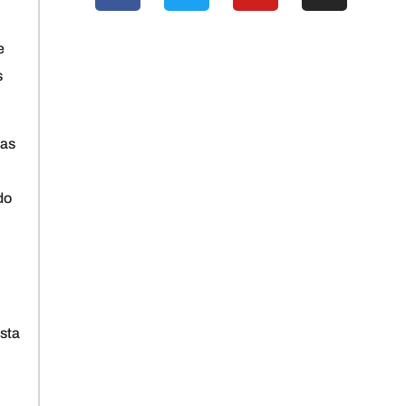
e
s
ias
do
sta