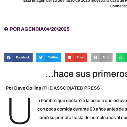
Esta imagen del 13 de marzo de 2025 muestra la casa de K
Connectic
POR
AGENCIA
04/20/2025
Facebook
Twitter
Email
Print
…hace sus primeros
Por Dave Collins
/THE ASSOCIATED PRESS
U
n hombre que declaró a la policía que estuv
con poca comida durante 20 años antes de se
llamó su primera fiesta de cumpleaños al cu