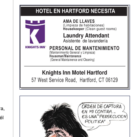
ra,
él