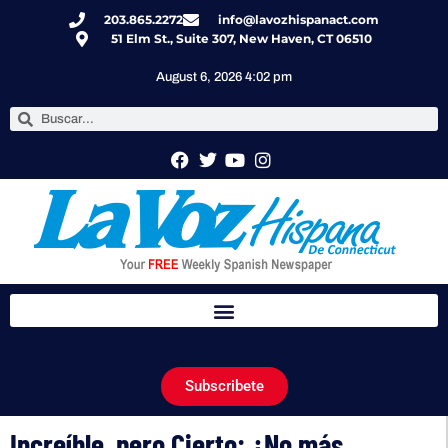
203.865.2272
info@lavozhispanact.com
51 Elm St., Suite 307, New Haven, CT 06510
August 6, 2026 4:02 pm
Subscribete
Increíble, pero Cierto: ¿No más