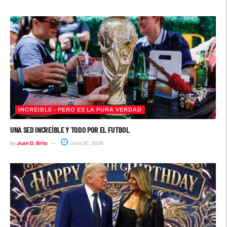
INCREIBLE - PERO ES LA PURA VERDAD
UNA SED INCREÍBLE Y TODO POR EL FUTBOL
by
Juan D. Brito
June 30, 2026