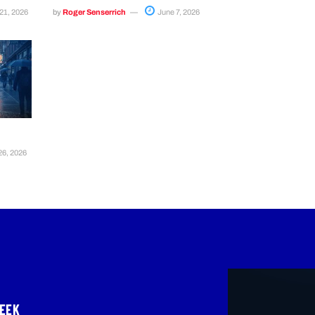
21, 2026
by
Roger Senserrich
June 7, 2026
26, 2026
EEK​