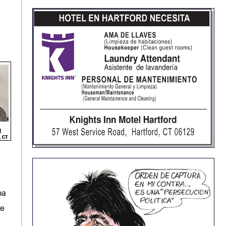
e
,
ba
ue