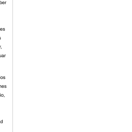
aber
nes
s
,
uar
dos
ones
io,
ad