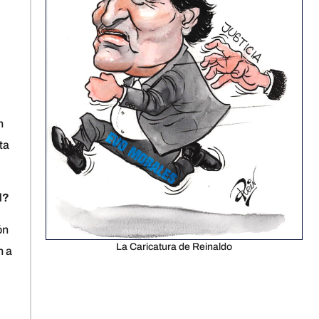
n
ta
d?
ón
La Caricatura de Reinaldo
n a