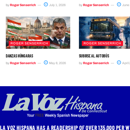
by
Roger Senserrich
July 1, 2026
by
Roger Senserrich
June 
ROGER SENSERRICH
ROGER SENSERRICH
DANZAS HÚNGARAS
SUBIRSE AL AUTOBÚS
by
Roger Senserrich
May 8, 2026
by
Roger Senserrich
April 
LA VOZ HISPANA HAS A READERSHIP OF OVER 135,000 PER W