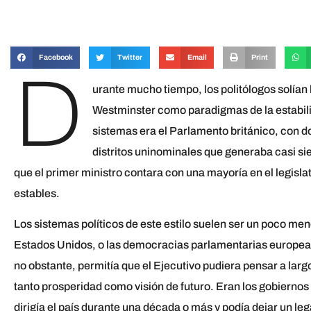
Facebook
Twitter
Email
Print
D
urante mucho tiempo, los politólogos solían h
Westminster como paradigmas de la estabilid
sistemas era el Parlamento británico, con do
distritos uninominales que generaba casi s
que el primer ministro contara con una mayoría en el legis
estables.
Los sistemas políticos de este estilo suelen ser un poco me
Estados Unidos, o las democracias parlamentarias europeas
no obstante, permitía que el Ejecutivo pudiera pensar a lar
tanto prosperidad como visión de futuro. Eran los gobiernos
dirigía el país durante una década o más y podía dejar un leg