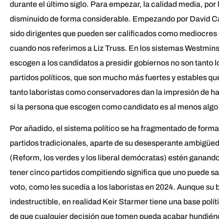
durante el último siglo. Para empezar, la calidad media, por 
disminuido de forma considerable. Empezando por David Ca
sido dirigentes que pueden ser calificados como mediocres
cuando nos referimos a Liz Truss. En los sistemas Westmin
escogen a los candidatos a presidir gobiernos no son tanto 
partidos políticos, que son mucho más fuertes y estables que
tanto laboristas como conservadores dan la impresión de ha
si la persona que escogen como candidato es al menos algo
Por añadido, el sistema político se ha fragmentado de forma
partidos tradicionales, aparte de su desesperante ambigüeda
(Reform, los verdes y los liberal demócratas) estén ganand
tener cinco partidos compitiendo significa que uno puede 
voto, como les sucedía a los laboristas en 2024. Aunque s
indestructible, en realidad Keir Starmer tiene una base políti
de que cualquier decisión que tomen pueda acabar hundiéndol