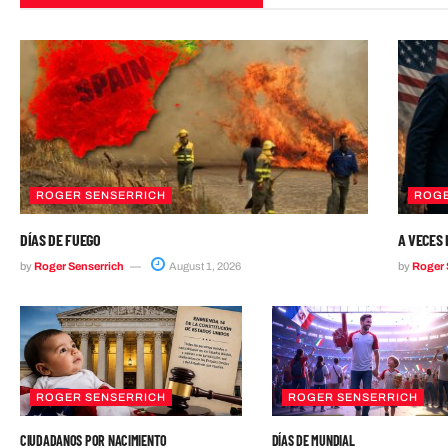
ROGER SENSERRICH
ROGE
DÍAS DE FUEGO
A VECES 
by
Roger Senserrich
August 1, 2026
by
Roger 
ROGER SENSERRICH
ROGER SENSERRICH
CIUDADANOS POR NACIMIENTO
DÍAS DE MUNDIAL