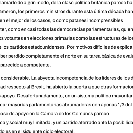
llamarlo de algún modo, de la clase política británica parece h
meron, los primeros ministros durante esta última década han
 en el mejor de los casos, o como patanes incomprensibles
ster, como en casi todas las democracias parlamentarias, quie
los votantes en elecciones primarias como las estructuras de lo
 los partidos estadounidenses. Por motivos difíciles de explicar
ber perdido completamente el norte en su tarea básica de eval
 parecido a competente.
 considerable. La abyecta incompetencia de los líderes de los 
d respecto al Brexit, ha abierto la puerta a que otras formaci
o apoyo. Desafortunadamente, en un sistema político mayoritar
sacar mayorías parlamentarias abrumadoras con apenas 1/3 del
u base de apoyo en la Cámara de los Comunes parece
ca y social muy limitada, y un partido aterrado ante la posibilid
es en el siguiente ciclo electoral.