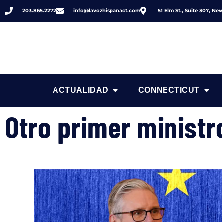
203.865.2272
info@lavozhispanact.com
51 Elm St., Suite 307, N
ACTUALIDAD
CONNECTICUT
Otro primer ministr